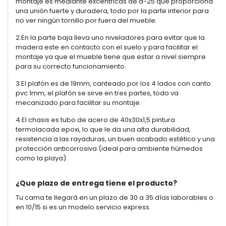
montaje es mediante excéntricas de d-25 que proporciona
una unión fuerte y duradera, todo por la parte interior para
no ver ningún tornillo por fuera del mueble.
2.En la parte baja lleva uno niveladores para evitar que la
madera este en contacto con el suelo y para facilitar el
montaje ya que el mueble tiene que estar a nivel siempre
para su correcto funcionamiento.
3.El plafón es de 19mm, canteado por los 4 lados con canto
pvc 1mm, el plafón se sirve en tres partes, todo va
mecanizado para facilitar su montaje.
4.El chasis es tubo de acero de 40x30x1,5 pintura
termolacada epoxi, lo que le da una alta durabilidad,
resistencia a las rayaduras, un buen acabado estético y una
protección anticorrosiva (ideal para ambiente húmedos
como la playa).
¿Que plazo de entrega tiene el producto?
Tu cama te llegará en un plazo de 30 a 35 días laborables o
en 10/15 si es un modelo servicio express.