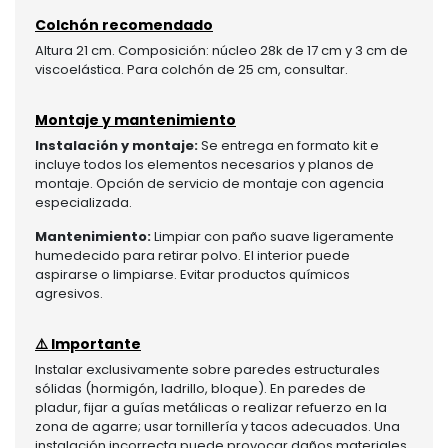
Colchón recomendado
Altura 21 cm. Composición: núcleo 28k de 17 cm y 3 cm de
viscoelástica. Para colchón de 25 cm, consultar.
Montaje y mantenimiento
Instalación y montaje:
Se entrega en formato kit e
incluye todos los elementos necesarios y planos de
montaje. Opción de servicio de montaje con agencia
especializada.
Mantenimiento:
Limpiar con paño suave ligeramente
humedecido para retirar polvo. El interior puede
aspirarse o limpiarse. Evitar productos químicos
agresivos.
⚠️ Importante
Instalar exclusivamente sobre paredes estructurales
sólidas (hormigón, ladrillo, bloque). En paredes de
pladur, fijar a guías metálicas o realizar refuerzo en la
zona de agarre; usar tornillería y tacos adecuados. Una
instalación incorrecta puede provocar daños materiales