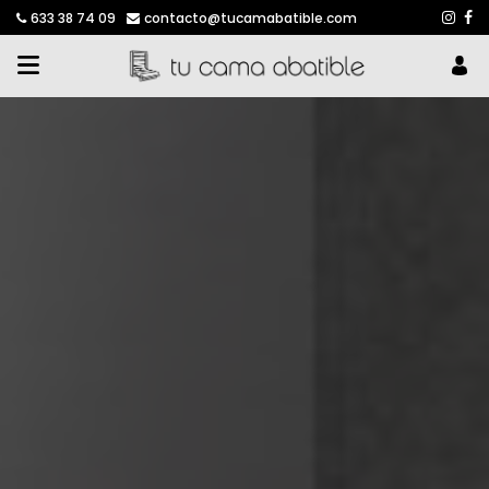
633 38 74 09
contacto@tucamabatible.com