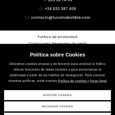
633 38 74 09
+34 633 387 409
contacto@tucamabatible.com
Política de privacidad
Condiciones Generales de venta
Aviso legal
Política sobre Cookies
Cookies
Accesibilidad
Utilizamos cookies propias y de terceros para analizar el tráfico,
ofrecer funciones de redes sociales y para personalizar la
Desarrollo Web
LoboCom
publicidad a partir de tus hábitos de navegación. Para conocer
nuestras políticas, visite nuestra
Política de cookies
y
Aviso legal
Financiado por el Programa Kit Digital. Plan de Recuperación,
ACEPTAR COOKIES
Transformación y Resiliencia de España «Next Generation EU».
RECHAZAR COOKIES