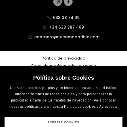
633 38 74 09
+34 633 387 409
contacto@tucamabatible.com
Política de privacidad
Condiciones Generales de venta
Aviso legal
Política sobre Cookies
Cookies
Accesibilidad
Utilizamos cookies propias y de terceros para analizar el tráfico,
ofrecer funciones de redes sociales y para personalizar la
Desarrollo Web
LoboCom
publicidad a partir de tus hábitos de navegación. Para conocer
nuestras políticas, visite nuestra
Política de cookies
y
Aviso legal
Financiado por el Programa Kit Digital. Plan de Recuperación,
ACEPTAR COOKIES
Transformación y Resiliencia de España «Next Generation EU».