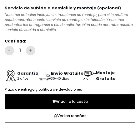
Servicio de subida a domicilio y montaje (opcional)
Nuestros artículos incluyen instrucciones de montaje, pero si lo prefiere
puede contratar nuestro servicio de montaje e instalación. Y nuestros
productos los entregamos a pie de calle, también puede contratar nuestro
servicio de subida a domicilio.
Cantidad:
Montaje
Garantía
Envío Gratuito
Gratuito
2 años
30-40 días
Plazo de entrega
y
política de devoluciones
Añadir a la cesta
Ver las reseñas